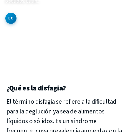
o sólidos. Es un...
Por
Equipo clínico de Vlinder Center
·
2 min de lectura
·
EC
5 de mayo de 2017
Actualizado el 30 de octubre de 2020
¿Qué es la disfagia?
El término disfagia se refiere a la dificultad
para la deglución ya sea de alimentos
líquidos o sólidos. Es un síndrome
frecuente, cuya prevalencia aumenta con la