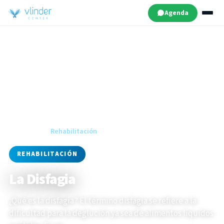
Agenda
Inicio
·
Blog
·
Rehabilitación
REHABILITACIÓN
La Disfagia
¿Qué es la disfagia? El término disfagia se refiere a la
dificultad para la deglución ya sea de alimentos líquidos