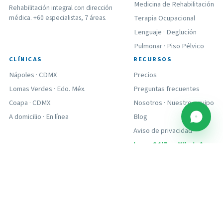
Medicina de Rehabilitación
Rehabilitación integral con dirección
médica. +60 especialistas, 7 áreas.
Terapia Ocupacional
Lenguaje
·
Deglución
Pulmonar
·
Piso Pélvico
CLÍNICAS
RECURSOS
Nápoles · CDMX
Precios
Lomas Verdes · Edo. Méx.
Preguntas frecuentes
Coapa · CDMX
Nosotros · Nuestro equipo
A domicilio
·
En línea
Blog
Aviso de privacidad
Luna: 24/7 en WhatsApp
© 2026 Vlinder Center. Todos los derechos reservados.
Aviso de privacidad
· Para el ejercicio profesional, consulte a su médico.