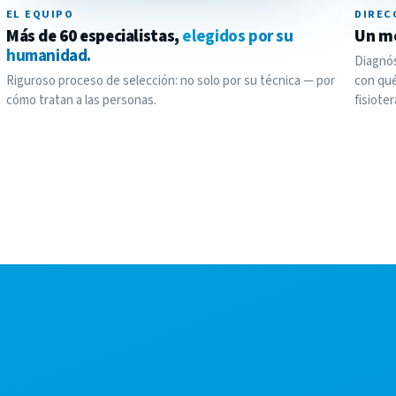
EL EQUIPO
DIREC
Más de 60 especialistas,
elegidos por su
Un m
humanidad.
Diagnós
Riguroso proceso de selección: no solo por su técnica — por
con qué
cómo tratan a las personas.
fisioter