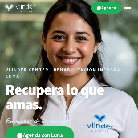
Agenda
VLINDER CENTER · REHABILITACIÓN INTEGRAL ·
CDMX
Recupera lo que
amas.
En manos de los mejores.
Agenda con Luna