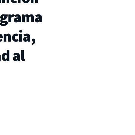
ograma
encia,
ad
al