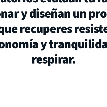
nar
y
diseñan
un
pr
que
recuperes
resist
onomía
y
tranquilid
respirar.