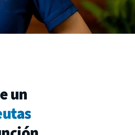
ve
un
eutas
unción