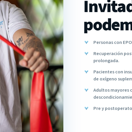
Invita
pode
Personas con EPOC
Recuperación pos
prolongada.
Pacientes con insu
de oxígeno suplem
Adultos mayores c
descondicionamien
Pre y postoperator