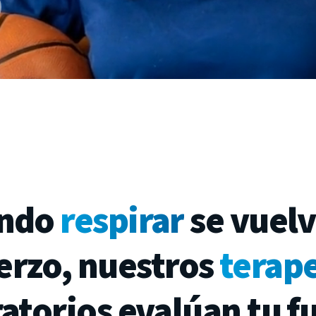
ndo
respirar
se
vuel
erzo,
nuestros
terap
ratorios
evalúan
tu
f