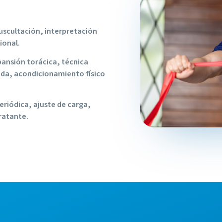
auscultación, interpretación
ional.
pansión torácica, técnica
gida, acondicionamiento físico
riódica, ajuste de carga,
ratante.