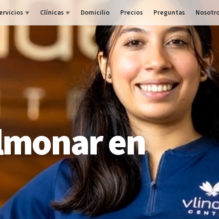
ervicios
Clínicas
Domicilio
Precios
Preguntas
Nosotr
▼
▼
lmonar en