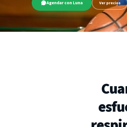
Agendar con Luna
Ver precios
Cua
esfu
respi