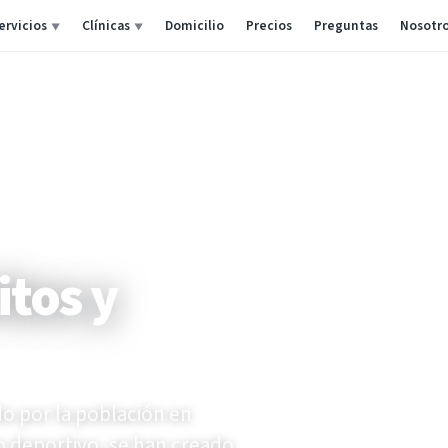
ervicios
Clínicas
Domicilio
Precios
Preguntas
Nosotr
▼
▼
itos y
o por la población en
o deportivo, se han creado