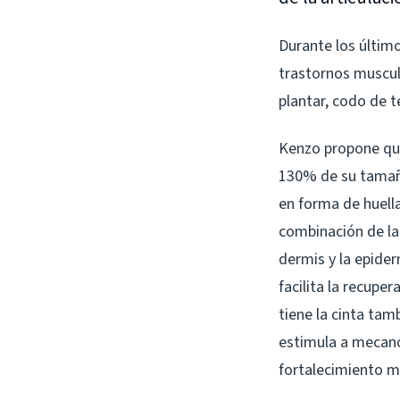
Durante los último
trastornos musculo
plantar, codo de t
Kenzo propone que 
130% de su tamaño
en forma de huella
combinación de la 
dermis y la epider
facilita la recupe
tiene la cinta tam
estimula a mecanor
fortalecimiento mu