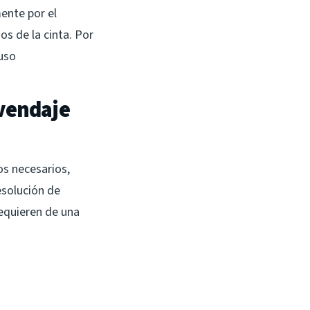
ente por el
os de la cinta. Por
 uso
 vendaje
os necesarios,
esolución de
requieren de una