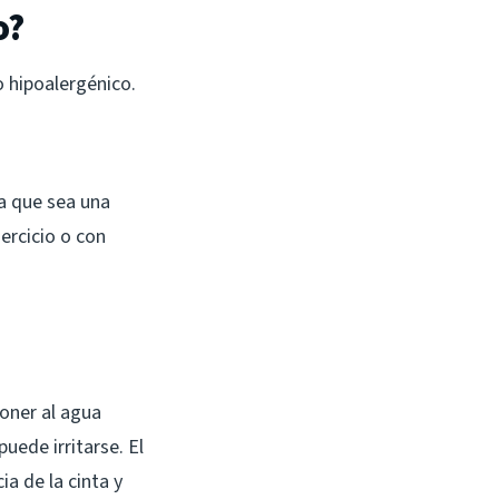
o?
 hipoalergénico.
da que sea una
ercicio o con
poner al agua
uede irritarse. El
a de la cinta y