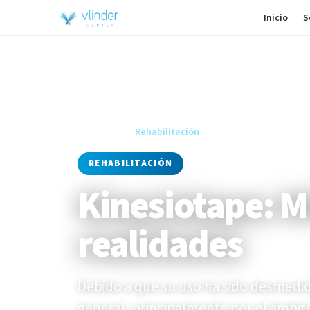
Inicio
S
Inicio
·
Blog
·
Rehabilitación
REHABILITACIÓN
Kinesiotape: M
realidades
Debido a que su uso ha sido desmedid
general, principalmente por el ámbit