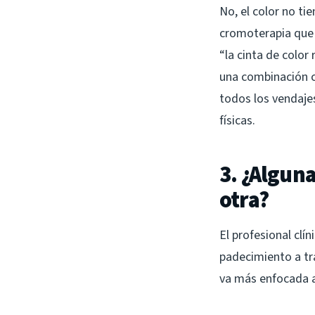
No, el color no ti
cromoterapia que 
“la cinta de colo
una combinación c
todos los vendajes
físicas.
3. ¿Algun
otra?
El profesional clí
padecimiento a tra
va más enfocada a 