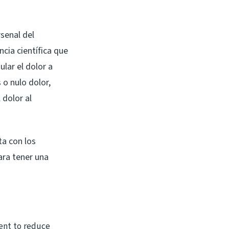
rsenal del
ncia científica que
lar el dolor a
 o nulo dolor,
 dolor al
a con los
ara tener una
ment to reduce