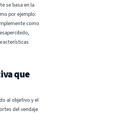
te se basa en la
omo por ejemplo:
o simplemente como
esapercibido,
racterísticas
tiva que
o al objetivo y el
cortes del vendaje