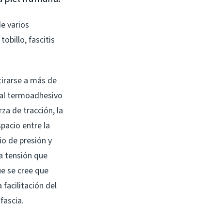
de varios
obillo, fascitis
tirarse a más de
 al termoadhesivo
za de tracción, la
pacio entre la
io de presión y
La tensión que
ue se cree que
 facilitación del
fascia.