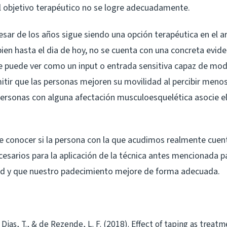
el objetivo terapéutico no se logre adecuadamente.
esar de los años sigue siendo una opción terapéutica en el a
 bien hasta el dia de hoy, no se cuenta con una concreta evide
e puede ver como un input o entrada sensitiva capaz de modu
itir que las personas mejoren su movilidad al percibir menos
personas con alguna afectación musculoesquelética asocie el
 conocer si la persona con la que acudimos realmente cuent
esarios para la aplicación de la técnica antes mencionada p
ad y que nuestro padecimiento mejore de forma adecuada.
 Dias, T., & de Rezende, L. F. (2018). Effect of taping as treat