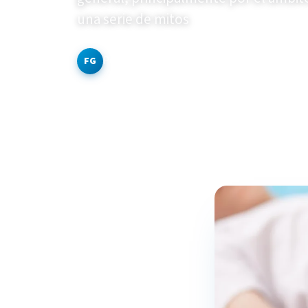
una serie de mitos
Por
Fabián Gonzaga
·
4 min de lectura
·
4 de marz
FG